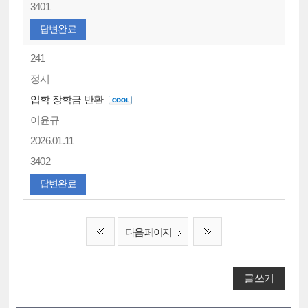
3401
답변완료
241
정시
입학 장학금 반환
이윤규
2026.01.11
3402
답변완료
다음 페이지
글쓰기