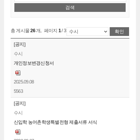
총 게시물
26
개
,
페이지
1
/ 3
[공지]
수시
개인정보변경신청서
2025.09.08
5563
[공지]
수시
신입학 농어촌학생특별전형 제출서류 서식