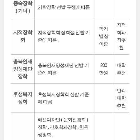
종숙장학
기탁장학 선발 규정에 따름
( 기탁 )
지적
학기
지적장학
지적장학회 장학생 선발 기
학과
별 상
회
준에 따름 .
장추
이함
천
충북인재
충북인재양성재단 선발 기
200
대학
양성재단
준에 따름 .
만원
추천
장학
단과
후생복지
후생복지장학회 선발 기준
대학
장학
에 따름
추천
패션디자인 ( 문화진흥회 )
장학 , 간호학과장학 , 치위
생장학 ,