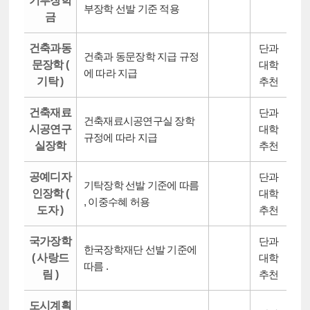
기부장학
부장학 선발 기준 적용
금
건축과동
단과
건축과 동문장학 지급 규정
문장학 (
대학
에 따라 지급
기탁 )
추천
건축재료
단과
건축재료시공연구실 장학
시공연구
대학
규정에 따라 지급
실장학
추천
공예디자
단과
기탁장학 선발 기준에 따름
인장학 (
대학
, 이중수혜 허용
도자 )
추천
국가장학
단과
한국장학재단 선발 기준에
( 사랑드
대학
따름 .
림 )
추천
도시계획