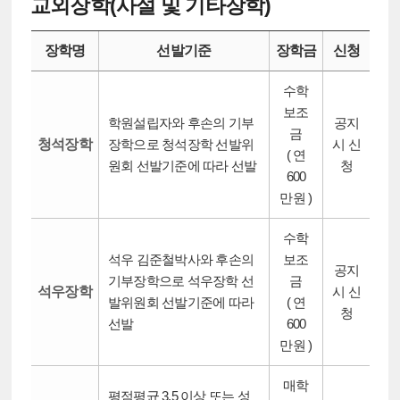
교외장학(사설 및 기타장학)
장학명
선발기준
장학금
신청
수학
보조
학원설립자와 후손의 기부
공지
금
청석장학
장학으로 청석장학 선발위
시 신
( 연
원회 선발기준에 따라 선발
청
600
만원 )
수학
석우 김준철박사와 후손의
보조
공지
기부장학으로 석우장학 선
금
석우장학
시 신
발위원회 선발기준에 따라
( 연
청
선발
600
만원 )
매학
평점평균 3.5 이상 또는 성