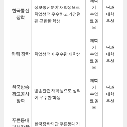
매학
정보통신분야 재학생으로
기
단과
한국통신
학업성적 우수하고 가정형
수업
대학
장학
편 곤란한 학생
료 일
추천
부
매학
기
단과
하림 장학
학업성적이 우수한 재학생
수업
대학
료 일
추천
부
매학
한국방송
기
단과
방송관련 재학생으로 성적
광고공사
수업
대학
이 우수한 학생
장학
료 일
추천
부
푸른등대
한국장학재단 푸른등대기