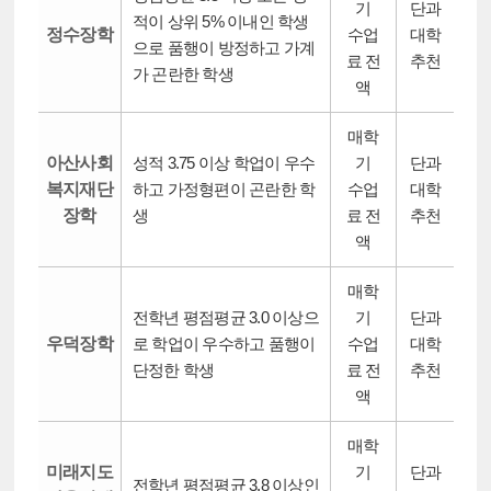
기
단과
적이 상위 5% 이내인 학생
정수장학
수업
대학
으로 품행이 방정하고 가계
료 전
추천
가 곤란한 학생
액
매학
아산사회
성적 3.75 이상 학업이 우수
기
단과
복지재단
하고 가정형편이 곤란한 학
수업
대학
장학
생
료 전
추천
액
매학
전학년 평점평균 3.0 이상으
기
단과
우덕장학
로 학업이 우수하고 품행이
수업
대학
단정한 학생
료 전
추천
액
매학
미래지도
기
단과
전학년 평점평균 3.8 이상인