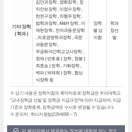
김안과장학 , 영화장학 , 정
치안보장학 , 이정수장학 ,
한천구장학 , 차형우장학 ,
법학과장학 , M&H 장학 , 이
장학
학과
기타 장학
재헌장학 , 전자과동문장학
별 상
장선
( 학과 )
, 의료경영학과장학 , 국문
이함
발
과동문장학 ,
무궁화야간학교교사장학 ,
청재 ( 반호용 ) 장학 , 청봉 (
최효승 ) 장학 , 가화장학 ,
벽파 ( 박재희 ) 장학 , 함상
식장학 등
※ 상기 내용은 장학지침의 축약자료로 장학금은 우리대학교
“교내장학금 선발 및 장학금 지급규정”에 따라 지급되며, 지급
기준과 장학종류, 장학금액은 수시로 변경될 수 있습니다.
※ 문의처 : 학사지원팀(229-8055 ~ 7)
이 페이지에서 제공하는 정보에 대하여 어느 정도