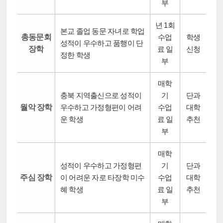
부
년 1회
본교 졸업 동문 자녀로 학업
총동문회
수업
학생
성적이 우수하고 품행이 단
장학
료 일
신청
정한 학생
부
매학
충북 지역출신으로 성적이
기
단과
월악 장학
우수하고 가정형편이 어려
수업
대학
운 학생
료 일
추천
부
매학
성적이 우수하고 가정형편
기
단과
주심 장학
이 어려운 자로 타장학 미수
수업
대학
혜 학생
료 일
추천
부