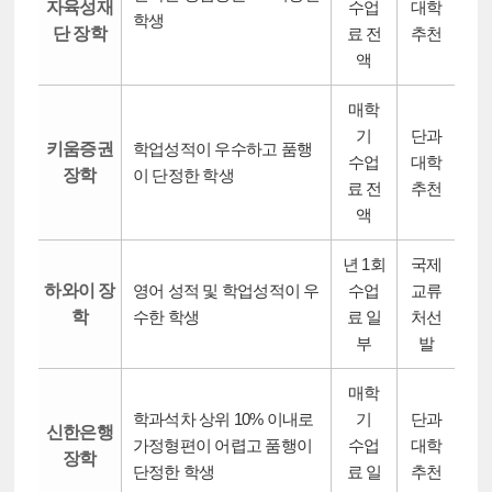
자육성재
수업
대학
학생
단 장학
료 전
추천
액
매학
기
단과
키움증권
학업성적이 우수하고 품행
수업
대학
장학
이 단정한 학생
료 전
추천
액
년 1회
국제
하와이 장
영어 성적 및 학업성적이 우
수업
교류
학
수한 학생
료 일
처선
부
발
매학
학과석차 상위 10% 이내로
기
단과
신한은행
가정형편이 어렵고 품행이
수업
대학
장학
단정한 학생
료 일
추천