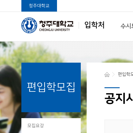
청주대학교
입학처
수시
학생중심 글로벌대학
편입학
편입학모집
청주대학교 입학처
공지
모집요강