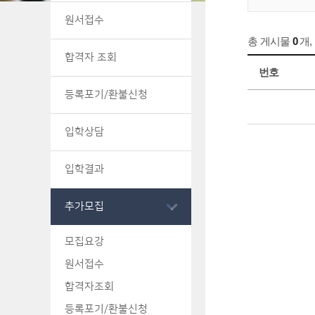
원서접수
총 게시물
0
개
,
합격자 조회
번호
등록포기/환불신청
입학상담
입학결과
추가모집
모집요강
원서접수
합격자조회
등록포기/환불신청