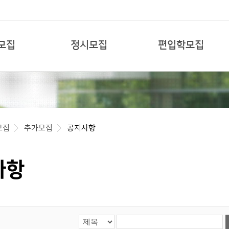
본문 바로가기
모집
정시모집
편입학모집
모집
추가모집
공지사항
사항