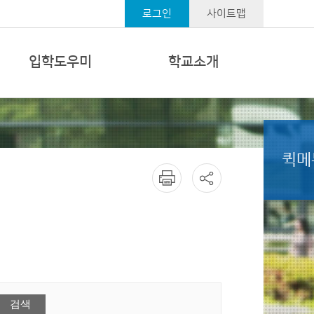
로그인
사이트맵
입학도우미
학교소개
퀵메